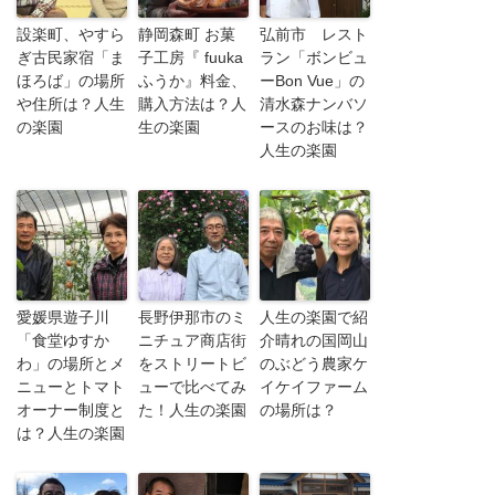
設楽町、やすら
静岡森町 お菓
弘前市 レスト
ぎ古民家宿「ま
子工房『 fuuka
ラン「ボンビュ
ほろば」の場所
ふうか』料金、
ーBon Vue」の
や住所は？人生
購入方法は？人
清水森ナンバソ
の楽園
生の楽園
ースのお味は？
人生の楽園
愛媛県遊子川
長野伊那市のミ
人生の楽園で紹
「食堂ゆすか
ニチュア商店街
介晴れの国岡山
わ」の場所とメ
をストリートビ
のぶどう農家ケ
ニューとトマト
ューで比べてみ
イケイファーム
オーナー制度と
た！人生の楽園
の場所は？
は？人生の楽園