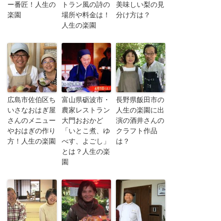
ー番匠！人生の
トラン風の詩の
美味しい梨の見
楽園
場所や料金は！
分け方は？
人生の楽園
広島市佐伯区ち
富山県砺波市・
長野県飯田市の
いさなおはぎ屋
農家レストラン
人生の楽園に出
さんのメニュー
大門おおかど
演の酒井さんの
やおはぎの作り
「いとこ煮、ゆ
クラフト作品
方！人生の楽園
べす、よごし」
は？
とは？人生の楽
園