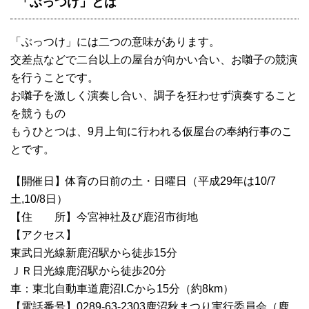
「ぶっつけ」とは
「ぶっつけ」には二つの意味があります。
交差点などで二台以上の屋台が向かい合い、お囃子の競演
を行うことです。
お囃子を激しく演奏し合い、調子を狂わせず演奏すること
を競うもの
もうひとつは、9月上旬に行われる仮屋台の奉納行事のこ
とです。
【開催日】体育の日前の土・日曜日（平成29年は10/7
土,10/8日）
【住 所】今宮神社及び鹿沼市街地
【アクセス】
東武日光線新鹿沼駅から徒歩15分
ＪＲ日光線鹿沼駅から徒歩20分
車：東北自動車道鹿沼I.Cから15分（約8km）
【電話番号】0289-63-2303鹿沼秋まつり実行委員会（鹿