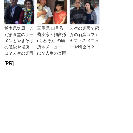
栃木県塩原、こ
三重県 山里乃
人生の楽園で紹
だま食堂のラー
蕎麦家・拘留孫
介の石窯カフェ
メンとやきそば
(くるそん)の場
ヤマトのメニュ
の値段や場所
所やメニュー
ーや料金は？
は？人生の楽園
は？人生の楽園
[PR]