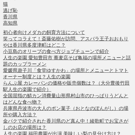
猫
逃げ恥
香川県
高知県
初心者向けメダカの飼育方法について
笑ってコラえて！斎藤佑樹が訪問、アスパラ王子おおもり
やは香川県多度津町はどこ？
小豆島のオリーブの食べ方ジョブチューンで紹介
人生の楽園 愛知豊田市 蕎麦店そば亀福の場所メニューと話
題のカップラーメン
愛媛県遊子川「食堂ゆすかわ」の場所とメニューとトマト
オーナー制度とは？人生の楽園
らんぷ屋 カレーパンの価格や販売個数は？（大分豊後竹田
駅人生の楽園で紹介）
全国屈指の鯖カン消費量山形県村山市のひっぱりうどんと
はどんな食べ物？
兵庫県丹波市の大人のポン菓子（おとなのぽんがし）の場
所や購入方法？
金パクで紹介された香川県のど真ん中！綾歌町でお宝さが
しのお店の場所は？
人生の楽園 福田農園が出演 美味しい梨の見分け方は？