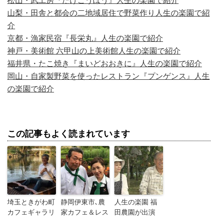
松山・武工房『たけこうぼう』人生の楽園で紹介
山梨・田舎と都会の二地域居住で野菜作り人生の楽園で紹
介
京都・漁家民宿『長栄丸』人生の楽園で紹介
神戸・美術館 六甲山の上美術館人生の楽園で紹介
福井県・たこ焼き『まいどおおきに』人生の楽園で紹介
岡山・自家製野菜を使ったレストラン『プンゲンス』人生
の楽園で紹介
この記事もよく読まれています
埼玉ときがわ町
静岡伊東市､農
人生の楽園 福
カフェギャラリ
家カフェ＆レス
田農園が出演