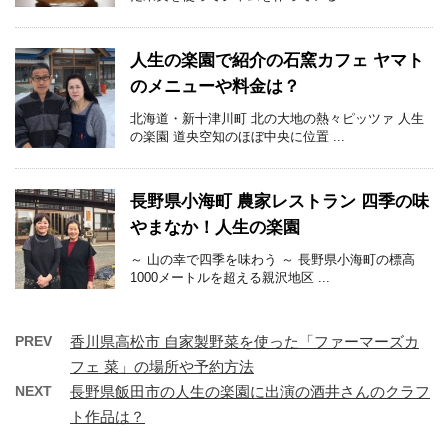
人生の楽園で紹介の石窯カフェ ヤマト
のメニューや料金は？
北海道・新十津川町 北の大地の熱々ピッツァ 人生
の楽園 道央空知のほぼ中央に位置 ...
長野県小海町 農家レストラン 四季の味
やまなか！人生の楽園
～ 山の幸で四季を味わう ～ 長野県小海町の標高
1000メートルを超える親沢地区 ...
PREV
香川県高松市 自家製野菜を使った「ファーマーズカ
フェ 菜」の場所や予約方法
NEXT
長野県飯田市の人生の楽園に出演の酒井さんのクラフ
ト作品は？