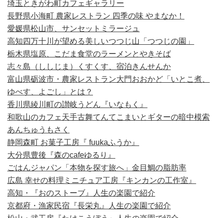
埼玉ときがわ町カフェギャラリー
長野県小海町 農家レストラン 四季の味 やまなか！
愛媛県松山市、サンセットミラージュ
高知四万十川が望める美しいつつじ山「つつじの園」
栃木県塩原、こだま食堂のラーメンとやきそば
志々島（ししじま）くすくす、宿泊きんせんか
富山県砺波市・農家レストラン大門おおかど「いとこ煮、
ゆべす、よごし」とは？
香川県綾川町の讃岐うどん『いなもく』
和歌山のカフェ天手古舞てんてこまいとギターの暗中模索
あんちゅうもさく
静岡森町 お菓子工房『 fuukaふうか』
大分県豊後『森のcafeゆるり』
ごはんジャパン「本物を探す旅へ」金目鯛の脂肪率
広島 幸せの料理ミニチュア工房『キンカンの工作室』
高知・『おのストーブ』人生の楽園で紹介
京都府・漁家民宿『長栄丸』人生の楽園で紹介