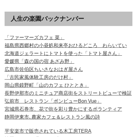
人生の楽園バックナンバー
「ファーマーズカフェ 菜」
福島県西郷村の小昼処和来亭おひるどころ わらいてい
北海道ジェラートにトマトを使った「トマト屋さん」
愛媛県「森の国の宿 あざみ野」
広島市佐伯区ちいさなおはぎ屋さん
「古民家風体験工房のだけ村」
岡山県鏡野町「山のカフェ ひととき」
長野伊那市のミニチュア商店街をストリートビューで検証
弘前市 レストラン「ボンビューBon Vue」
宮城県石巻市、花で街を彩り豊かにするボランティア
静岡伊東市､農家カフェ＆レストラン風の詩
平安楽市で販売されている木工房TERA