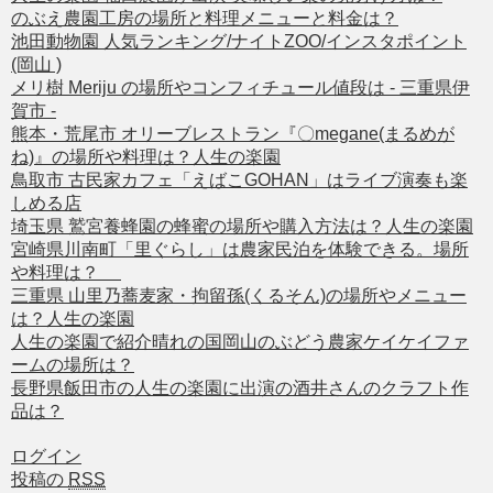
のぶえ農園工房の場所と料理メニューと料金は？
池田動物園 人気ランキング/ナイトZOO/インスタポイント
(岡山 )
メリ樹 Meriju の場所やコンフィチュール値段は - 三重県伊
賀市 -
熊本・荒尾市 オリーブレストラン『〇megane(まるめが
ね)』の場所や料理は？人生の楽園
鳥取市 古民家カフェ「えばこGOHAN」はライブ演奏も楽
しめる店
埼玉県 鷲宮養蜂園の蜂蜜の場所や購入方法は？人生の楽園
宮崎県川南町「里ぐらし」は農家民泊を体験できる。場所
や料理は？
三重県 山里乃蕎麦家・拘留孫(くるそん)の場所やメニュー
は？人生の楽園
人生の楽園で紹介晴れの国岡山のぶどう農家ケイケイファ
ームの場所は？
長野県飯田市の人生の楽園に出演の酒井さんのクラフト作
品は？
ログイン
投稿の
RSS