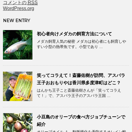
コメントの
RSS
WordPress.org
NEW ENTRY
初心者向けメダカの飼育方法について
メダカ飼育人気の秘密 メダカは初心者にも飼育しや
すい小型の熱帯魚です。小型であり ...
笑ってコラえて！斎藤佑樹が訪問、アスパラ
王子おおもりやは香川県多度津町はどこ？
はんかち王子こと斎藤佑樹さんが「笑ってコラえ
て！」で、アスパラ王子のアスパラ王国 ...
小豆島のオリーブの食べ方ジョブチューンで
紹介
オリーブオイル １．動脈硬化を予防するオレイン酸