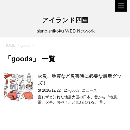
アイランド四国
Island shikoku WEB Network
HOME
>
goods
>
「goods」 一覧
火災、地震など災害時に必要な最新グッ
ズ！
2016/12/22
-
goods
,
ニュース
言わずと知れた地震大国の日本、昔から『地震、
雷、火事、おやじ』と言われれる。 昔 ...