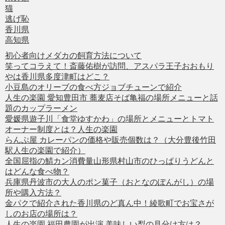
猫
逃げ恥
香川県
高知県
初心者向けメダカの飼育方法について
笑ってコラえて！斎藤佑樹が訪問、アスパラ王子おおもり
やは香川県多度津町はどこ？
小豆島のオリーブの食べ方ジョブチューンで紹介
人生の楽園 愛知豊田市 蕎麦店そば亀福の場所メニューと話
題のカップラーメン
愛媛県遊子川「食堂ゆすかわ」の場所とメニューとトマト
オーナー制度とは？人生の楽園
らんぷ屋 カレーパンの価格や販売個数は？（大分豊後竹田
駅人生の楽園で紹介）
全国屈指の鯖カン消費量山形県村山市のひっぱりうどんと
はどんな食べ物？
兵庫県丹波市の大人のポン菓子（おとなのぽんがし）の場
所や購入方法？
金パクで紹介された香川県のど真ん中！綾歌町でお宝さが
しのお店の場所は？
人生の楽園 福田農園が出演 美味しい梨の見分け方は？