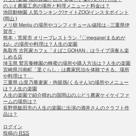
のぶえ農園工房の場所と料理メニューと料金は？
池田動物園 人気ランキング/ナイトZOO/インスタポイント
(岡山 )
メリ樹 Meriju の場所やコンフィチュール値段は - 三重県伊
賀市 -
熊本・荒尾市 オリーブレストラン『〇megane(まるめが
ね)』の場所や料理は？人生の楽園
鳥取市 古民家カフェ「えばこGOHAN」はライブ演奏も楽
しめる店
埼玉県 鷲宮養蜂園の蜂蜜の場所や購入方法は？人生の楽園
宮崎県川南町「里ぐらし」は農家民泊を体験できる。場所
や料理は？
三重県 山里乃蕎麦家・拘留孫(くるそん)の場所やメニュー
は？人生の楽園
人生の楽園で紹介晴れの国岡山のぶどう農家ケイケイファ
ームの場所は？
長野県飯田市の人生の楽園に出演の酒井さんのクラフト作
品は？
ログイン
投稿の
RSS