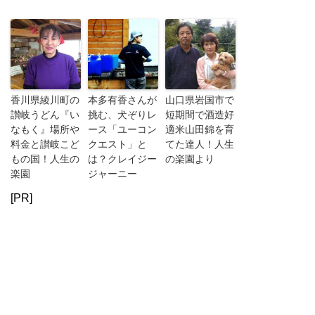
香川県綾川町の
本多有香さんが
山口県岩国市で
讃岐うどん『い
挑む、犬ぞりレ
短期間で酒造好
なもく』場所や
ース「ユーコン
適米山田錦を育
料金と讃岐こど
クエスト」と
てた達人！人生
もの国！人生の
は？クレイジー
の楽園より
楽園
ジャーニー
[PR]