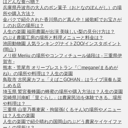
はどんな食べ物？
兵庫県丹波市の大人のポン菓子（おとなのぽんがし）の場
所や購入方法？
金パクで紹介された香川県のど真ん中！綾歌町でお宝さが
しのお店の場所は？
人生の楽園 福田農園が出演 美味しい梨の見分け方は？
のぶえ農園工房の場所と料理メニューと料金は？
池田動物園 人気ランキング/ナイトZOO/インスタポイント
(岡山 )
メリ樹 Meriju の場所やコンフィチュール値段は - 三重県伊
賀市 -
熊本・荒尾市 オリーブレストラン『〇megane(まるめが
ね)』の場所や料理は？人生の楽園
鳥取市 古民家カフェ「えばこGOHAN」はライブ演奏も楽
しめる店
埼玉県 鷲宮養蜂園の蜂蜜の場所や購入方法は？人生の楽園
宮崎県川南町「里ぐらし」は農家民泊を体験できる。場所
や料理は？
三重県 山里乃蕎麦家・拘留孫(くるそん)の場所やメニュー
は？人生の楽園
人生の楽園で紹介晴れの国岡山のぶどう農家ケイケイファ
ームの場所は？