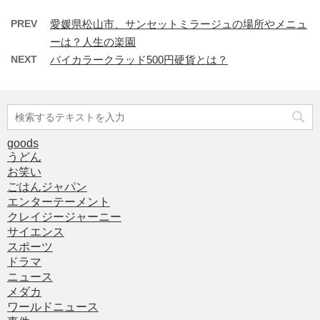
PREV
愛媛県松山市、サンセットミラージュの場所やメニュ
ーは？人生の楽園
NEXT
バイカラークラッド500円硬貨とは？
goods
うどん
お笑い
ごはんジャパン
エンターテーメント
クレイジージャーニー
サイエンス
スポーツ
ドラマ
ニュース
メダカ
ワールドニュース