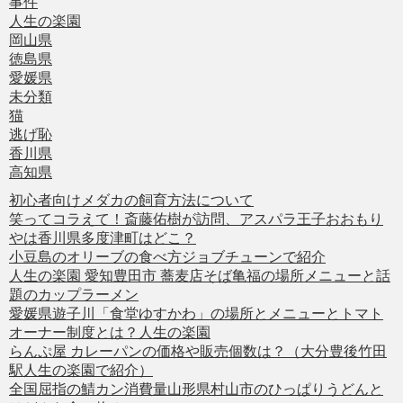
事件
人生の楽園
岡山県
徳島県
愛媛県
未分類
猫
逃げ恥
香川県
高知県
初心者向けメダカの飼育方法について
笑ってコラえて！斎藤佑樹が訪問、アスパラ王子おおもり
やは香川県多度津町はどこ？
小豆島のオリーブの食べ方ジョブチューンで紹介
人生の楽園 愛知豊田市 蕎麦店そば亀福の場所メニューと話
題のカップラーメン
愛媛県遊子川「食堂ゆすかわ」の場所とメニューとトマト
オーナー制度とは？人生の楽園
らんぷ屋 カレーパンの価格や販売個数は？（大分豊後竹田
駅人生の楽園で紹介）
全国屈指の鯖カン消費量山形県村山市のひっぱりうどんと