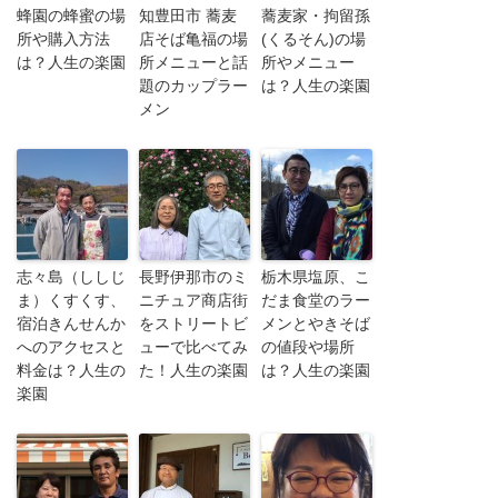
蜂園の蜂蜜の場
知豊田市 蕎麦
蕎麦家・拘留孫
所や購入方法
店そば亀福の場
(くるそん)の場
は？人生の楽園
所メニューと話
所やメニュー
題のカップラー
は？人生の楽園
メン
志々島（ししじ
長野伊那市のミ
栃木県塩原、こ
ま）くすくす、
ニチュア商店街
だま食堂のラー
宿泊きんせんか
をストリートビ
メンとやきそば
へのアクセスと
ューで比べてみ
の値段や場所
料金は？人生の
た！人生の楽園
は？人生の楽園
楽園