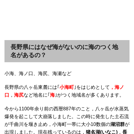
長野県にはなぜ海がないのに海のつく地
名があるの？
小海、海ノ口、海尻、海瀬など
長野県の八ヶ岳東麓には｢
小海町
｣をはじめとして
，海ノ
口
，
海尻
など地名に｢
海
｣がつく地域名が多くあります。
今から1100年余り前の西暦887年のこと，八ヶ岳が水蒸気
爆発を起こして大崩落しました。この時に発生した土石流
が千曲川を堰き止め，小海町一帯に大小10数個の
湖沼群
が
出現しました。現在残っているのは，
猪名湖(いなこ)
，
長