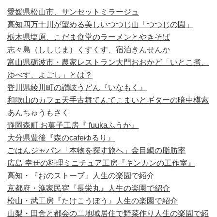
愛媛県松山市、サンセットミラージュ
高知四万十川が望める美しいつつじ山「つつじの園」
栃木県塩原、こだま食堂のラーメンとやきそば
志々島（ししじま）くすくす、宿泊きんせんか
富山県砺波市・農家レストラン大門おおかど「いとこ煮、
ゆべす、よごし」とは？
香川県綾川町の讃岐うどん『いなもく』
和歌山のカフェ天手古舞てんてこまいとギターの暗中模索
あんちゅうもさく
静岡森町 お菓子工房『 fuukaふうか』
大分県豊後『森のcafeゆるり』
ごはんジャパン「本物を探す旅へ」金目鯛の脂肪率
広島 幸せの料理ミニチュア工房『キンカンの工作室』
高知・『おのストーブ』人生の楽園で紹介
京都府・漁家民宿『長栄丸』人生の楽園で紹介
松山・武工房『たけこうぼう』人生の楽園で紹介
山梨・田舎と都会の二地域居住で野菜作り人生の楽園で紹