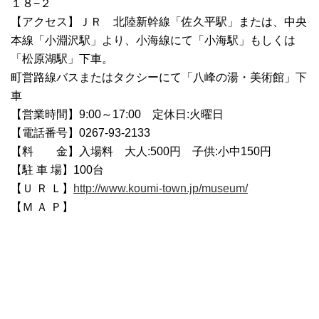
１８−２
【アクセス】ＪＲ 北陸新幹線「佐久平駅」または、中央
本線「小淵沢駅」より、小海線にて「小海駅」もしくは
「松原湖駅」下車。
町営路線バスまたはタクシーにて「八峰の湯・美術館」下
車
【営業時間】9:00～17:00 定休日:火曜日
【電話番号】0267-93-2133
【料 金】入場料 大人:500円 子供:小中150円
【駐 車 場】100台
【Ｕ Ｒ Ｌ】
http://www.koumi-town.jp/museum/
【Ｍ Ａ Ｐ】