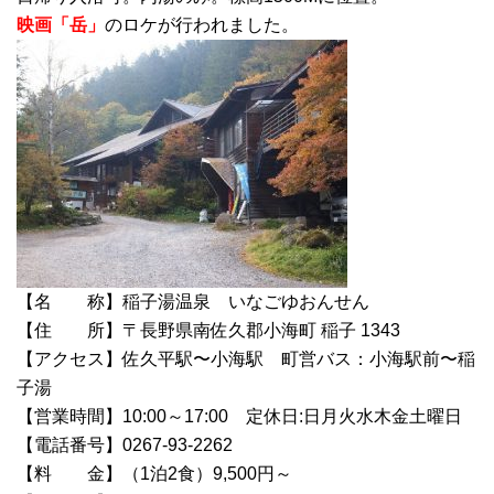
映画「岳」
のロケが行われました。
【名 称】稲子湯温泉 いなごゆおんせん
【住 所】〒長野県南佐久郡小海町 稲子 1343
【アクセス】佐久平駅〜小海駅 町営バス：小海駅前〜稲
子湯
【営業時間】10:00～17:00 定休日:日月火水木金土曜日
【電話番号】0267-93-2262
【料 金】（1泊2食）9,500円～