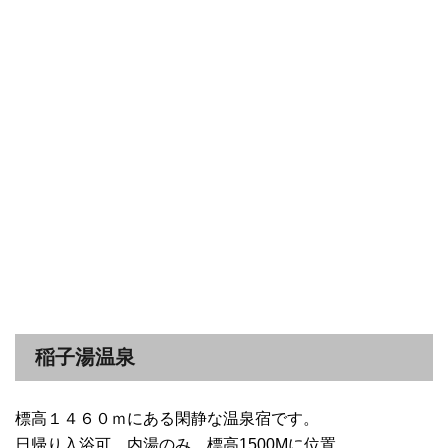
稲子湯温泉
標高１４６０ｍにある閑静な温泉宿です。
日帰り入浴可。内湯のみ。標高1500Mに位置。