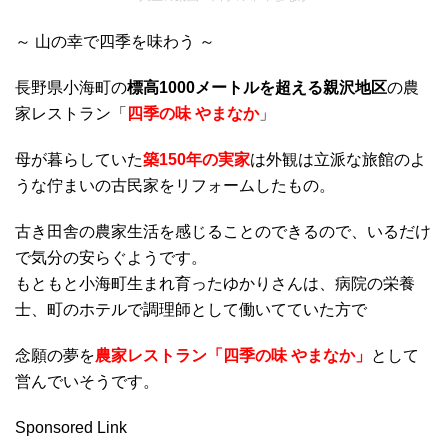
～ 山の幸で四季を味わう ～
長野県小海町の
標高1000メートルを超える親沢地区
の農
家レストラン「
四季の味 やまなか
」
母が暮らしていた
築150年の実家
は外観は立派な旅館のよ
うな佇まいの古民家をリフォームしたもの。
古き田舎の農家生活を感じることのできるので、いるだけ
で気分の安らぐようです。
もともと小海町生まれ育ったゆかりさんは、病院の栄養
士、町のホテルで調理師として働いてていた方で
念願の夢を
農家レストラン「四季の味 やまなか」
として
営んでいそうです。
Sponsored Link