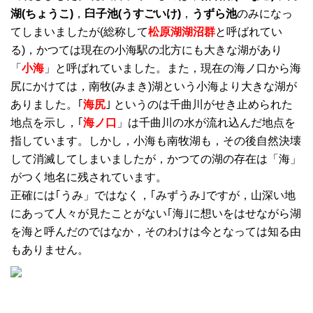
湖(ちょうこ)
，
臼子池(うすごいけ)
，
うずら池
のみになっ
てしまいましたが(総称して
松原湖湖沼群
と呼ばれてい
る)，かつては現在の小海駅の北方にも大きな湖があり
「
小海
」と呼ばれていました。また，現在の海ノ口から海
尻にかけては，南牧(みまき)湖という小海より大きな湖が
ありました。｢
海尻
｣ というのは千曲川がせき止められた
地点を示し，｢
海ノ口
」は千曲川の水が流れ込んだ地点を
指しています。しかし，小海も南牧湖も，その後自然決壊
して消滅してしまいましたが，かつての湖の存在は「海」
がつく地名に残されています。
正確には｢うみ」ではなく，｢みずうみ｣ですが，山深い地
にあって人々が見たことがない｢海｣に想いをはせながら湖
を海と呼んだのではなか，そのわけは今となっては知る由
もありません。