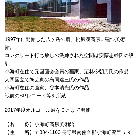
1997年に開館した八ヶ岳の麓、松原湖高原に建つ美術
館。
コンクリート打ち放しの洗練された空間は安藤忠雄氏の設
計
小海町在住で元国画会会員の画家、栗林今朝男氏の作品
人間国宝で陶芸家の島岡達三氏の作品
小海町在住の画家、谷本清光氏の作品
戦前のSPレコード等を所蔵
2017年度オルゴール展を６月まで開催。
【名 称】小海町高原美術館
【住 所】〒384-1103 長野県南佐久郡小海町豊里５９