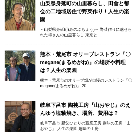
山梨県身延町の山里暮らし、田舎と都
会の二地域居住で野菜作り！人生の楽
園
～山梨県身延町(みのぶちょう)～ 野菜作りに魅せら
れた得さんの山里暮らし 東京と ...
熊本・荒尾市 オリーブレストラン『〇
megane(まるめがね)』の場所や料理
は？人生の楽園
熊本・荒尾市のオリーブ畑が自慢のレストラン「〇
megane(まるめがね)」 20 ...
岐阜下呂市 陶芸工房『山おやじ』のえ
んゆう塩釉焼き、場所、費用は？
岐阜下呂市 親父ひとりの薪窯工房 趣味の工房「山
おやじ」 人生の楽園 趣味の工房 ...