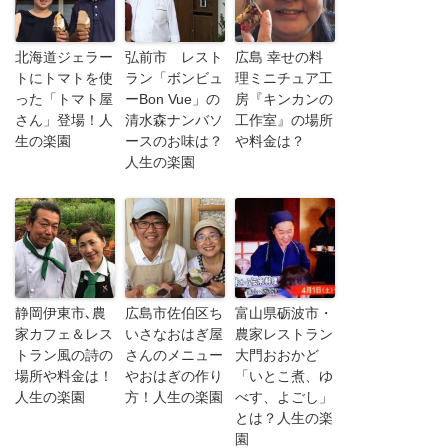
北海道ジェラー
弘前市 レスト
広島 幸せの料
トにトマトを使
ラン「ボンビュ
理ミニチュア工
った「トマト屋
ーBon Vue」の
房『キンカンの
さん」登場！人
清水森ナンバソ
工作室』の場所
生の楽園
ースのお味は？
や料金は？
人生の楽園
静岡伊東市､農
広島市佐伯区ち
富山県砺波市・
家カフェ＆レス
いさなおはぎ屋
農家レストラン
トラン風の詩の
さんのメニュー
大門おおかど
場所や料金は！
やおはぎの作り
「いとこ煮、ゆ
人生の楽園
方！人生の楽園
べす、よごし」
とは？人生の楽
園