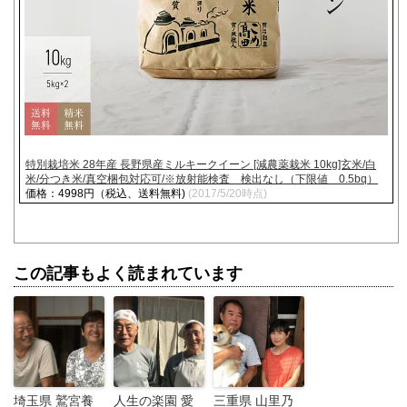
特別栽培米 28年産 長野県産ミルキークイーン [減農薬栽米 10kg]玄米/白
米/分つき米/真空梱包対応可/※放射能検査 検出なし（下限値 0.5bq）
価格：4998円（税込、送料無料)
(2017/5/20時点)
この記事もよく読まれています
埼玉県 鷲宮養
人生の楽園 愛
三重県 山里乃