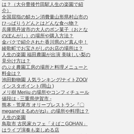
は？（大分豊後竹田駅人生の楽園で紹
介）
全国屈指の鯖カン消費量山形県村山市の
ひっぱりうどんとはどんな食べ物？
兵庫県丹波市の大人のポン菓子（おとな
のぽんがし）の場所や購入方法？
金パクで紹介された香川県のど真ん中！
綾歌町でお宝さがしのお店の場所は？
人生の楽園 福田農園が出演 美味しい梨の
見分け方は？
のぶえ農園工房の場所と料理メニューと
料金は？
池田動物園 人気ランキング/ナイトZOO/
インスタポイント(岡山 )
メリ樹 Meriju の場所やコンフィチュール
値段は - 三重県伊賀市 -
熊本・荒尾市 オリーブレストラン『〇
megane(まるめがね)』の場所や料理は？
人生の楽園
鳥取市 古民家カフェ「えばこGOHAN」
はライブ演奏も楽しめる店