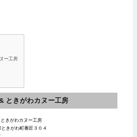
カヌー工房
& ときがわカヌー工房
 ときがわカヌー工房
企郡ときがわ町番匠３０４
車