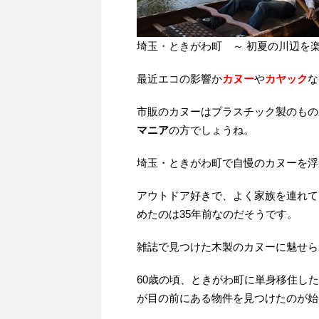
埼玉・ときがわ町 ～ 初夏の川辺を楽
最近エコの影響か
カヌー
や
カヤック
な
市販のカヌーはプラスチック製のもの
マニア
の方でしょうね。
埼玉・ときがわ町で自慢のカヌーを浮
アウトドア好きで、よく家族を連れて
めたのは35年前なのだそうです。
雑誌で見つけた木製のカヌーに魅せら
60歳の頃、ときがわ町に単身移住し
が目の前にある物件を見つけたのが始