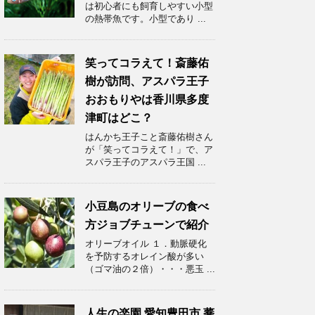
は初心者にも飼育しやすい小型
の熱帯魚です。小型であり ...
笑ってコラえて！斎藤佑
樹が訪問、アスパラ王子
おおもりやは香川県多度
津町はどこ？
はんかち王子こと斎藤佑樹さん
が「笑ってコラえて！」で、ア
スパラ王子のアスパラ王国 ...
小豆島のオリーブの食べ
方ジョブチューンで紹介
オリーブオイル １．動脈硬化
を予防するオレイン酸が多い
（ゴマ油の２倍）・・・悪玉 ...
人生の楽園 愛知豊田市 蕎