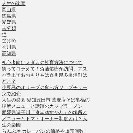
人生の楽園
岡山県
徳島県
愛媛県
未分類
猫
逃げ恥
香川県
高知県
初心者向けメダカの飼育方法について
笑ってコラえて！斎藤佑樹が訪問、アス
パラ王子おおもりやは香川県多度津町は
どこ？
小豆島のオリーブの食べ方ジョブチュー
ンで紹介
人生の楽園 愛知豊田市 蕎麦店そば亀福の
場所メニューと話題のカップラーメン
愛媛県遊子川「食堂ゆすかわ」の場所と
メニューとトマトオーナー制度とは？人
生の楽園
らんぷ屋 カレーパンの価格や販売個数