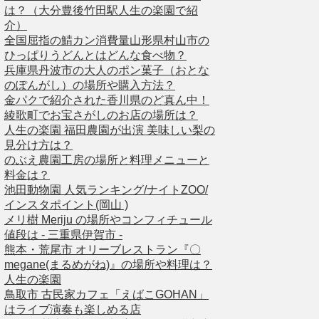
は？（大分豊後竹田駅人生の楽園で紹
介）
全国屈指の鯖カン消費量山形県村山市の
ひっぱりうどんとはどんな食べ物？
兵庫県丹波市の大人のポン菓子（おとな
のぽんがし）の場所や購入方法？
金パクで紹介された香川県のど真ん中！
綾歌町でお宝さがしのお店の場所は？
人生の楽園 福田農園が出演 美味しい梨の
見分け方は？
のぶえ農園工房の場所と料理メニューと
料金は？
池田動物園 人気ランキング/ナイトZOO/
インスタポイント(岡山 )
メリ樹 Meriju の場所やコンフィチュール
値段は - 三重県伊賀市 -
熊本・荒尾市 オリーブレストラン『〇
megane(まるめがね)』の場所や料理は？
人生の楽園
鳥取市 古民家カフェ「えばこGOHAN」
はライブ演奏も楽しめる店