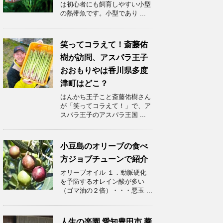
は初心者にも飼育しやすい小型
の熱帯魚です。小型であり ...
笑ってコラえて！斎藤佑
樹が訪問、アスパラ王子
おおもりやは香川県多度
津町はどこ？
はんかち王子こと斎藤佑樹さん
が「笑ってコラえて！」で、ア
スパラ王子のアスパラ王国 ...
小豆島のオリーブの食べ
方ジョブチューンで紹介
オリーブオイル １．動脈硬化
を予防するオレイン酸が多い
（ゴマ油の２倍）・・・悪玉 ...
人生の楽園 愛知豊田市 蕎