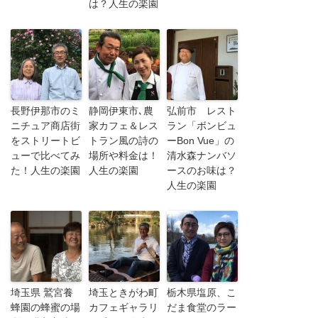
は？人生の楽園
長野伊那市のミ
静岡伊東市､農
弘前市 レスト
ニチュア商店街
家カフェ＆レス
ラン「ボンビュ
をストリートビ
トラン風の詩の
ーBon Vue」の
ューで比べてみ
場所や料金は！
清水森ナンバソ
た！人生の楽園
人生の楽園
ースのお味は？
人生の楽園
埼玉県 鷲宮養
埼玉ときがわ町
栃木県塩原、こ
蜂園の蜂蜜の場
カフェギャラリ
だま食堂のラー