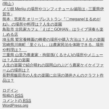
(岡山 )
メリ樹 Meriju の場所やコンフィチュール値段は - 三重県伊
賀市 -
熊本・荒尾市 オリーブレストラン『〇megane(まるめが
ね)』の場所や料理は？人生の楽園
鳥取市 古民家カフェ「えばこGOHAN」はライブ演奏も楽
しめる店
埼玉県 鷲宮養蜂園の蜂蜜の場所や購入方法は？人生の楽園
宮崎県川南町「里ぐらし」は農家民泊を体験できる。場所
や料理は？
三重県 山里乃蕎麦家・拘留孫(くるそん)の場所やメニュー
は？人生の楽園
人生の楽園で紹介晴れの国岡山のぶどう農家ケイケイファ
ームの場所は？
長野県飯田市の人生の楽園に出演の酒井さんのクラフト作
品は？
ログイン
投稿の
RSS
コメントの
RSS
WordPress.org