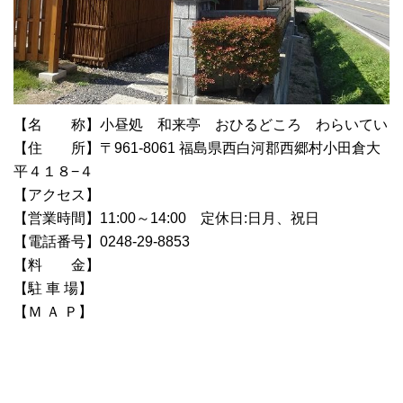
【名 称】小昼処 和来亭 おひるどころ わらいてい
【住 所】〒961-8061 福島県西白河郡西郷村小田倉大
平４１８−４
【アクセス】
【営業時間】11:00～14:00 定休日:日月、祝日
【電話番号】0248-29-8853
【料 金】
【駐 車 場】
【Ｍ Ａ Ｐ】