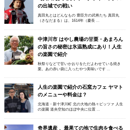
の出城での戦い
真田丸とはどんなもの 豊臣方の武将たち 真田丸
（さなだまる）は、1614年（慶長 ...
中津川市 はやし農場の甘栗・あまろん
の旨さの秘密は氷温熟成にあり！人生
の楽園で紹介
秋祭りなどで甘いかおりをただよわせている焼き
栗。あの赤い袋に入ったやつ美味いです ...
人生の楽園で紹介の石窯カフェ ヤマト
のメニューや料金は？
北海道・新十津川町 北の大地の熱々ピッツァ 人生
の楽園 道央空知のほぼ中央に位置 ...
奇界遺産 、最果ての地で生肉を食べる