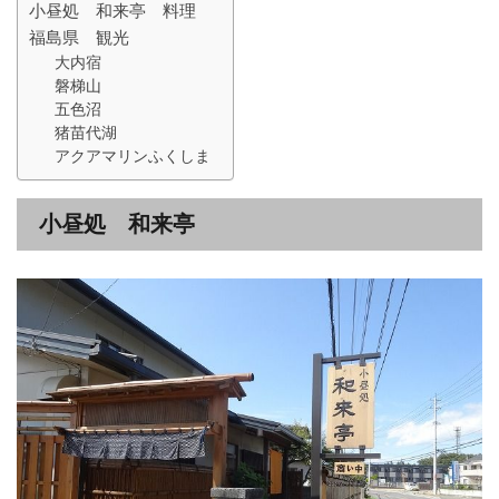
小昼処 和来亭 料理
福島県 観光
大内宿
磐梯山
五色沼
猪苗代湖
アクアマリンふくしま
小昼処 和来亭