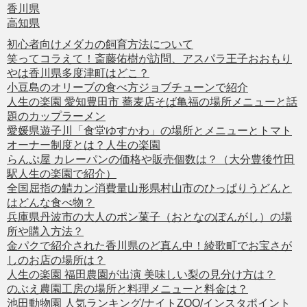
香川県
高知県
初心者向けメダカの飼育方法について
笑ってコラえて！斎藤佑樹が訪問、アスパラ王子おおもり
やは香川県多度津町はどこ？
小豆島のオリーブの食べ方ジョブチューンで紹介
人生の楽園 愛知豊田市 蕎麦店そば亀福の場所メニューと話
題のカップラーメン
愛媛県遊子川「食堂ゆすかわ」の場所とメニューとトマト
オーナー制度とは？人生の楽園
らんぷ屋 カレーパンの価格や販売個数は？（大分豊後竹田
駅人生の楽園で紹介）
全国屈指の鯖カン消費量山形県村山市のひっぱりうどんと
はどんな食べ物？
兵庫県丹波市の大人のポン菓子（おとなのぽんがし）の場
所や購入方法？
金パクで紹介された香川県のど真ん中！綾歌町でお宝さが
しのお店の場所は？
人生の楽園 福田農園が出演 美味しい梨の見分け方は？
のぶえ農園工房の場所と料理メニューと料金は？
池田動物園 人気ランキング/ナイトZOO/インスタポイント