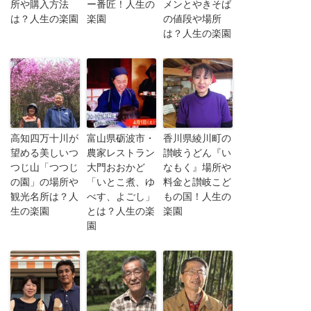
所や購入方法
ー番匠！人生の
メンとやきそば
は？人生の楽園
楽園
の値段や場所
は？人生の楽園
高知四万十川が
富山県砺波市・
香川県綾川町の
望める美しいつ
農家レストラン
讃岐うどん『い
つじ山「つつじ
大門おおかど
なもく』場所や
の園」の場所や
「いとこ煮、ゆ
料金と讃岐こど
観光名所は？人
べす、よごし」
もの国！人生の
生の楽園
とは？人生の楽
楽園
園