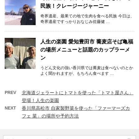
民族！クレージージャーニー
奇界遺産、最果ての地で生肉を食べる民族 今日は、
奇界遺産ですっかりおなじみ佐藤健 ...
人生の楽園 愛知豊田市 蕎麦店そば亀福
の場所メニューと話題のカップラーメ
ン
うどん文化の強い香川県では蕎麦は食べないのとか
よく聞かれますが、もちろん食べます ...
PREV
北海道ジェラートにトマトを使った「トマト屋さん」
登場！人生の楽園
NEXT
香川県高松市 自家製野菜を使った「ファーマーズカ
フェ 菜」の場所や予約方法