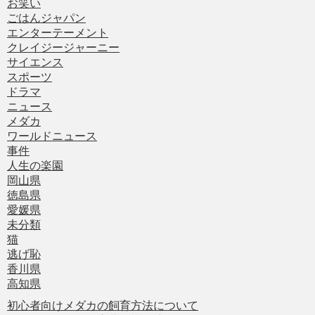
お笑い
ごはんジャパン
エンターテーメント
クレイジージャーニー
サイエンス
スポーツ
ドラマ
ニュース
メダカ
ワールドニュース
事件
人生の楽園
岡山県
徳島県
愛媛県
未分類
猫
逃げ恥
香川県
高知県
初心者向けメダカの飼育方法について