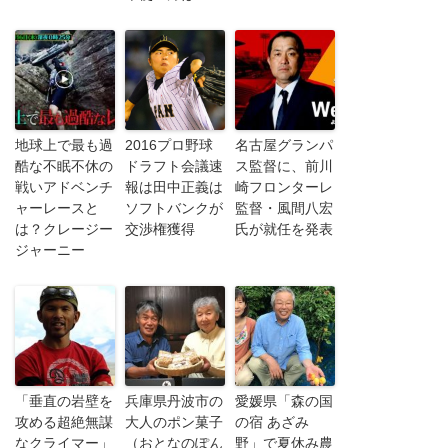
地球上で最も過
2016プロ野球
名古屋グランパ
酷な不眠不休の
ドラフト会議速
ス監督に、前川
戦いアドベンチ
報は田中正義は
崎フロンターレ
ャーレースと
ソフトバンクが
監督・風間八宏
は？クレージー
交渉権獲得
氏が就任を発表
ジャーニー
「垂直の岩壁を
兵庫県丹波市の
愛媛県「森の国
攻める超絶無謀
大人のポン菓子
の宿 あざみ
なクライマー」
（おとなのぽん
野」で夏休み農