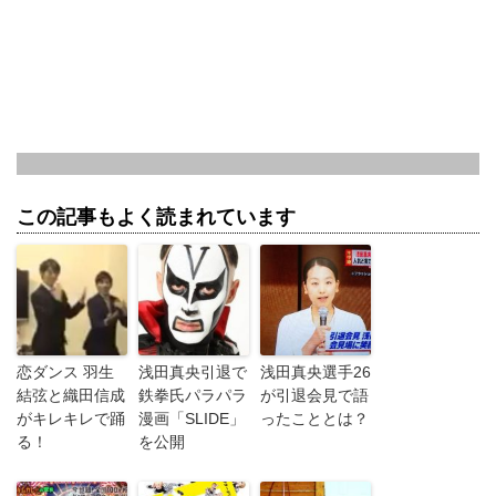
この記事もよく読まれています
恋ダンス 羽生
浅田真央引退で
浅田真央選手26
結弦と織田信成
鉄拳氏パラパラ
が引退会見で語
がキレキレで踊
漫画「SLIDE」
ったこととは？
る！
を公開