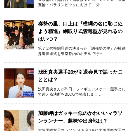
五輪・パラリンピックに向けて、 外 ...
稀勢の里、口上は『横綱の名に恥じぬ
よう精進』綱取り式雲竜型が見れるの
はいつ？
第７２代横綱昇進の決まった『綱稀勢の里』が横綱
昇進伝達式を東京都内のホテルで行っ ...
浅田真央選手26が引退会見で語ったこ
ととは？
浅田真央さんが昨日、フィギュアスケート選手とし
て終える決断をBLOGで発表しまし ...
加藤岬はガッキー似のかわいいマラソ
ンランナー、趣味や出身地は？
大阪国際女子マラソン 2016年1月に大阪国際女子マ