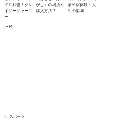
平井和也！クレ
がし）の場所や
家民宿体験！人
イジージャーニ
購入方法？
生の楽園
ー
[PR]
-
スポーツ