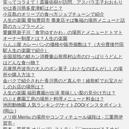
笑ってコラえて！斎藤佑樹が訪問、アスパラ王子おおもり
やは香川県多度津町はどこ？
小豆島のオリーブの食べ方ジョブチューンで紹介
人生の楽園 愛知豊田市 蕎麦店そば亀福の場所メニューと話
題のカップラーメン
愛媛県遊子川「食堂ゆすかわ」の場所とメニューとトマト
オーナー制度とは？人生の楽園
らんぷ屋 カレーパンの価格や販売個数は？（大分豊後竹田
駅人生の楽園で紹介）
全国屈指の鯖カン消費量山形県村山市のひっぱりうどんと
はどんな食べ物？
兵庫県丹波市の大人のポン菓子（おとなのぽんがし）の場
所や購入方法？
金パクで紹介された香川県のど真ん中！綾歌町でお宝さが
しのお店の場所は？
人生の楽園 福田農園が出演 美味しい梨の見分け方は？
のぶえ農園工房の場所と料理メニューと料金は？
池田動物園 人気ランキング/ナイトZOO/インスタポイント
(岡山 )
メリ樹 Meriju の場所やコンフィチュール値段は - 三重県伊
賀市 -