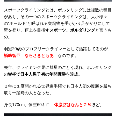
スポーツクライミングとは、ポルタリングには複数の種目
があり、その一つのスポーツクライミングは、大小様々
の“ホールド”と呼ばれる突起物を手がかり足がかりにして
壁を登り、頂上を目指す
スポーツ、ボルダリング
と言うも
の。
弱冠20歳のプロフリークライマーとして活躍してるのが、
楢﨑智亜 ならさきともあ
なのです。
去年、クライミング界に彗星のごとく現れ、ボルダリング
の
W杯で日本人男子初の年間優勝
を達成。
２年に１度開かれる世界選手権でも日本人初の優勝を勝ち
取り一躍時の人となった。
身長170cm、体重60キロ、
体脂肪はなんと２％
ほど。