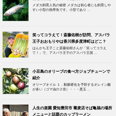
メダカ飼育人気の秘密 メダカは初心者にも飼育しや
すい小型の熱帯魚です。小型であり ...
笑ってコラえて！斎藤佑樹が訪問、アスパラ
王子おおもりやは香川県多度津町はどこ？
はんかち王子こと斎藤佑樹さんが「笑ってコラえ
て！」で、アスパラ王子のアスパラ王国 ...
小豆島のオリーブの食べ方ジョブチューンで
紹介
オリーブオイル １．動脈硬化を予防するオレイン酸
が多い（ゴマ油の２倍）・・・悪玉 ...
人生の楽園 愛知豊田市 蕎麦店そば亀福の場所
メニューと話題のカップラーメン