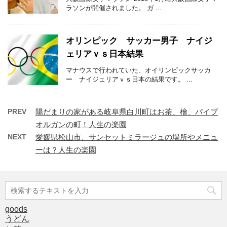
ラソンが開催されました。 ガ ...
オリンピック サッカー男子 ナイジ
ェリアｖｓ日本結果
マナウスで行われていた、オイリンピックサッカ
ー ナイジェリアｖｓ日本の結果です。 ...
PREV
陽だまりの家がある岐阜県白川町はお茶、檜、パイプ
オルガンの町！人生の楽園
NEXT
愛媛県松山市、サンセットミラージュの場所やメニュ
ーは？人生の楽園
goods
うどん