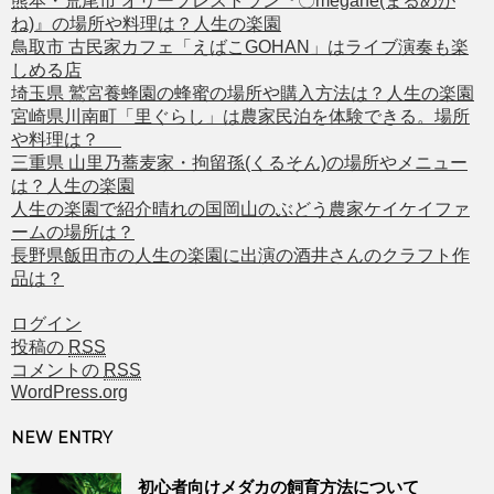
熊本・荒尾市 オリーブレストラン『〇megane(まるめが
ね)』の場所や料理は？人生の楽園
鳥取市 古民家カフェ「えばこGOHAN」はライブ演奏も楽
しめる店
埼玉県 鷲宮養蜂園の蜂蜜の場所や購入方法は？人生の楽園
宮崎県川南町「里ぐらし」は農家民泊を体験できる。場所
や料理は？
三重県 山里乃蕎麦家・拘留孫(くるそん)の場所やメニュー
は？人生の楽園
人生の楽園で紹介晴れの国岡山のぶどう農家ケイケイファ
ームの場所は？
長野県飯田市の人生の楽園に出演の酒井さんのクラフト作
品は？
ログイン
投稿の
RSS
コメントの
RSS
WordPress.org
NEW ENTRY
初心者向けメダカの飼育方法について