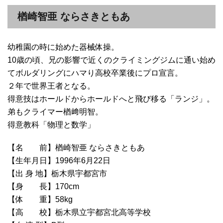
楢崎智亜 ならさきともあ
幼稚園の時に始めた器械体操。
10歳の頃、兄の影響で近くのクライミングジムに通い始め
てボルダリングにハマり高校卒業後にプロ宣言。
２年で世界王者となる。
得意技はホールドからホールドへと飛び移る「ランジ」。
弟もクライマー楢﨑明智。
得意教科「物理と数学」
【名 前】楢崎智亜 ならさきともあ
【生年月日】1996年6月22日
【出 身 地】栃木県宇都宮市
【身 長】170cm
【体 重】58kg
【高 校】栃木県立宇都宮北高等学校