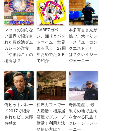
マツコの知らな
GABEZガベ
本多有香さんが
い世界で紹介さ
ジ、踊りとパン
挑む、犬ぞりレ
れた豊稔池ダム
トマイム！世界
ース「ユーコン
カレーの洋食
まる見え！27周
クエスト」と
「やまねこ」の
年おめでたＳＰ
は？クレイジー
場所は？
で紹介
ジャーニー
俺ヒットパレー
相席カフェで一
奇界遺産 、最
ド2017で紹介
人婚活！相席居
果ての地で生肉
されたピコ太郎
酒屋でグループ
を食べる民族！
お勧め
婚活！利用方法
クレージージャ
や使い方は？
ーニー