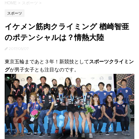
HOME
>
スポーツ
>
スポーツ
イケメン筋肉クライミング 楢崎智亜
のポテンシャルは？情熱大陸
2017/05/07
東京五輪まであと３年！新競技として
スポーツクライミン
グ
が男子女子とも注目なのです。