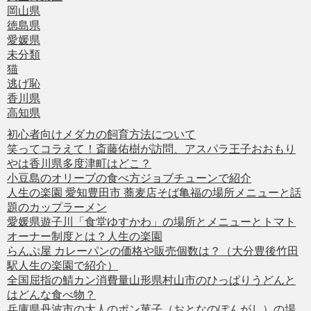
岡山県
徳島県
愛媛県
未分類
猫
逃げ恥
香川県
高知県
初心者向けメダカの飼育方法について
笑ってコラえて！斎藤佑樹が訪問、アスパラ王子おおもり
やは香川県多度津町はどこ？
小豆島のオリーブの食べ方ジョブチューンで紹介
人生の楽園 愛知豊田市 蕎麦店そば亀福の場所メニューと話
題のカップラーメン
愛媛県遊子川「食堂ゆすかわ」の場所とメニューとトマト
オーナー制度とは？人生の楽園
らんぷ屋 カレーパンの価格や販売個数は？（大分豊後竹田
駅人生の楽園で紹介）
全国屈指の鯖カン消費量山形県村山市のひっぱりうどんと
はどんな食べ物？
兵庫県丹波市の大人のポン菓子（おとなのぽんがし）の場