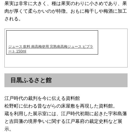
果実は非常に大きく、種は果実のわりに小さめであり、果
肉が厚くて柔らかいのが特徴。おもに梅干しや梅酒に加工
される。
ジュース 飲料 南高梅使用 完熟南高梅ジュース ビブラ
ート 150ml
目黒ふるさと館
江戸時代の裁判を今に伝える資料館
松野町に伝わる昔ながらの床屋敷を再現した資料館。
蔵を利用した展示室には、江戸時代初期に起きた宇和島藩
と吉田藩の境界争いに関する江戸幕府の裁定史料など展
示。