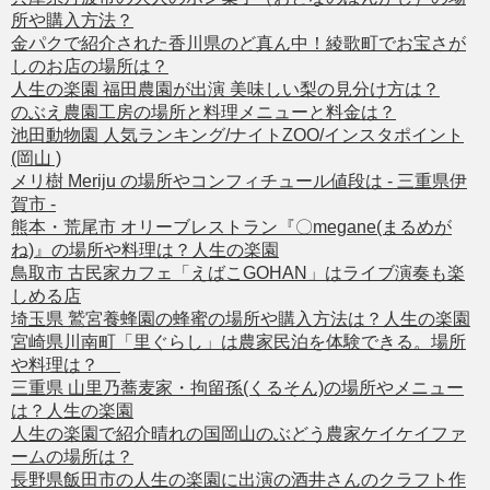
所や購入方法？
金パクで紹介された香川県のど真ん中！綾歌町でお宝さが
しのお店の場所は？
人生の楽園 福田農園が出演 美味しい梨の見分け方は？
のぶえ農園工房の場所と料理メニューと料金は？
池田動物園 人気ランキング/ナイトZOO/インスタポイント
(岡山 )
メリ樹 Meriju の場所やコンフィチュール値段は - 三重県伊
賀市 -
熊本・荒尾市 オリーブレストラン『〇megane(まるめが
ね)』の場所や料理は？人生の楽園
鳥取市 古民家カフェ「えばこGOHAN」はライブ演奏も楽
しめる店
埼玉県 鷲宮養蜂園の蜂蜜の場所や購入方法は？人生の楽園
宮崎県川南町「里ぐらし」は農家民泊を体験できる。場所
や料理は？
三重県 山里乃蕎麦家・拘留孫(くるそん)の場所やメニュー
は？人生の楽園
人生の楽園で紹介晴れの国岡山のぶどう農家ケイケイファ
ームの場所は？
長野県飯田市の人生の楽園に出演の酒井さんのクラフト作