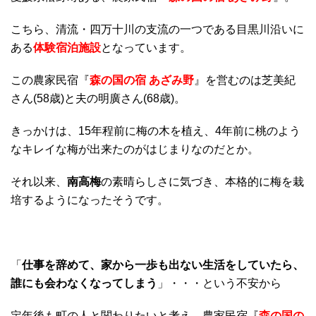
こちら、清流・四万十川の支流の一つである目黒川沿いに
ある
体験宿泊施設
となっています。
この農家民宿『
森の国の宿 あざみ野
』を営むのは芝美紀
さん(58歳)と夫の明廣さん(68歳)。
きっかけは、15年程前に梅の木を植え、4年前に桃のよう
なキレイな梅が出来たのがはじまりなのだとか。
それ以来、
南高梅
の素晴らしさに気づき、本格的に梅を栽
培するようになったそうです。
「
仕事を辞めて、家から一歩も出ない生活をしていたら、
誰にも会わなくなってしまう
」・・・という不安から
定年後も町の人と関わりたいと考え、農家民宿『
森の国の