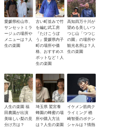
愛媛県松山市、
古い町並みで竹
高知四万十川が
サンセットミラ
を編む武工房
望める美しいつ
ージュの場所や
『たけこうぼ
つじ山「つつじ
メニューは？人
う』愛媛県内子
の園」の場所や
生の楽園
町の場所や価
観光名所は？人
格、おすすめス
生の楽園
ポットなど！人
生の楽園
人生の楽園 福
埼玉県 鷲宮養
イケメン筋肉ク
田農園が出演
蜂園の蜂蜜の場
ライミング 楢
美味しい梨の見
所や購入方法
崎智亜のポテン
分け方は？
は？人生の楽園
シャルは？情熱