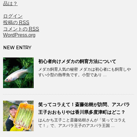
品は？
ログイン
投稿の
RSS
コメントの
RSS
WordPress.org
NEW ENTRY
初心者向けメダカの飼育方法について
メダカ飼育人気の秘密 メダカは初心者にも飼育しや
すい小型の熱帯魚です。小型であり ...
笑ってコラえて！斎藤佑樹が訪問、アスパラ
王子おおもりやは香川県多度津町はどこ？
はんかち王子こと斎藤佑樹さんが「笑ってコラえ
て！」で、アスパラ王子のアスパラ王国 ...