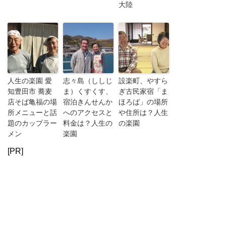
大陸
人生の楽園 愛
志々島（ししじ
設楽町、やすら
知豊田市 蕎麦
ま）くすくす、
ぎ古民家宿「ま
店そば亀福の場
宿泊きんせんか
ほろば」の場所
所メニューと話
へのアクセスと
や住所は？人生
題のカップラー
料金は？人生の
の楽園
メン
楽園
[PR]