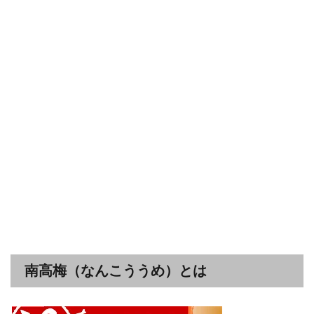
南高梅（なんこううめ）とは