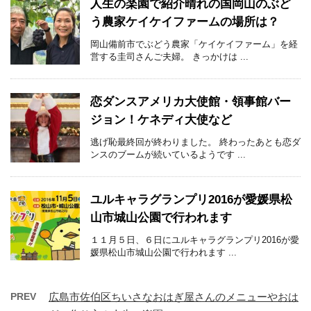
人生の楽園で紹介晴れの国岡山のぶど
う農家ケイケイファームの場所は？
岡山備前市でぶどう農家「ケイケイファーム」を経
営する圭司さんご夫婦。 きっかけは ...
恋ダンスアメリカ大使館・領事館バー
ジョン！ケネディ大使など
逃げ恥最終回が終わりました。 終わったあとも恋ダ
ンスのブームが続いているようです ...
ユルキャラグランプリ2016が愛媛県松
山市城山公園で行われます
１１月５日、６日にユルキャラグランプリ2016が愛
媛県松山市城山公園で行われます ...
PREV
広島市佐伯区ちいさなおはぎ屋さんのメニューやおは