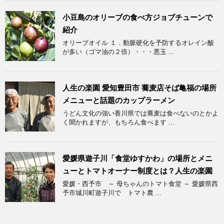
小豆島のオリーブの食べ方ジョブチューンで
紹介
オリーブオイル １．動脈硬化を予防するオレイン酸
が多い（ゴマ油の２倍）・・・悪玉 ...
人生の楽園 愛知豊田市 蕎麦店そば亀福の場所
メニューと話題のカップラーメン
うどん文化の強い香川県では蕎麦は食べないのとかよ
く聞かれますが、もちろん食べます ...
愛媛県遊子川「食堂ゆすかわ」の場所とメニ
ューとトマトオーナー制度とは？人生の楽園
愛媛・西予市 ～ 母ちゃんのトマト食堂 ～ 愛媛県西
予市城川町遊子川で トマト農 ...