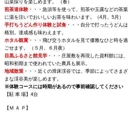
山菜採りを楽しめます。 （春）
煎茶道体験
・・・急須等を使って、煎茶や玉露などの茶葉
に湯を注いでおいしいお茶を味わいます。（4月、5月）
手打ちうどん作り体験と試食
・・・自分で打ったうどんは
格別。達成感も味わえます。
ホタル観賞
・・・飛び交うホタルを見て優雅なひと時を過
ごせます。 （５月、６月夜）
目黒ふるさと館見学
・・・庄屋敷を再現した資料館には、
昭和初期まで使われていた農具も展示。
地域散策
・・・近くの滑床渓谷では、季節によってさまざ
まな渓谷美が楽しめます。
※体験コースには時期があるので事前確認してください
【駐 車 場】4台
【Ｍ Ａ Ｐ】