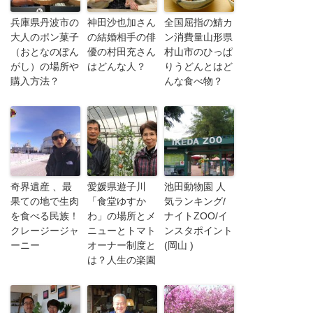
兵庫県丹波市の
神田沙也加さん
全国屈指の鯖カ
大人のポン菓子
の結婚相手の俳
ン消費量山形県
（おとなのぽん
優の村田充さん
村山市のひっぱ
がし）の場所や
はどんな人？
りうどんとはど
購入方法？
んな食べ物？
奇界遺産 、最
愛媛県遊子川
池田動物園 人
果ての地で生肉
「食堂ゆすか
気ランキング/
を食べる民族！
わ」の場所とメ
ナイトZOO/イ
クレージージャ
ニューとトマト
ンスタポイント
ーニー
オーナー制度と
(岡山 )
は？人生の楽園