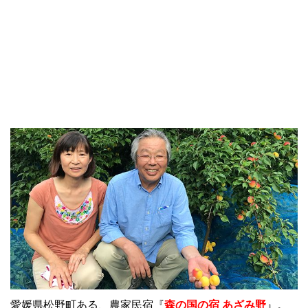
愛媛県松野町ある、農家民宿『
森の国の宿 あざみ野
』。