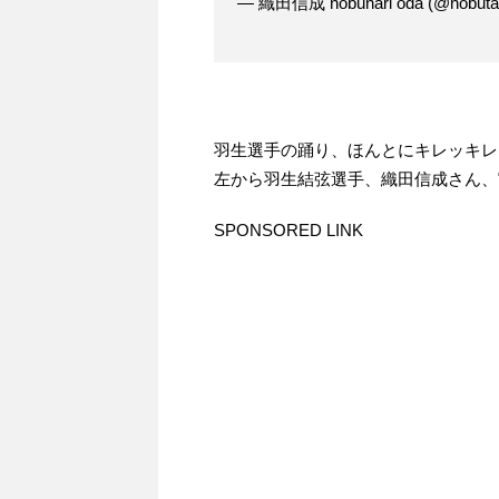
— 織田信成 nobunari oda (@nobuta
羽生選手の踊り、ほんとにキレッキレ
左から羽生結弦選手、織田信成さん、
SPONSORED LINK