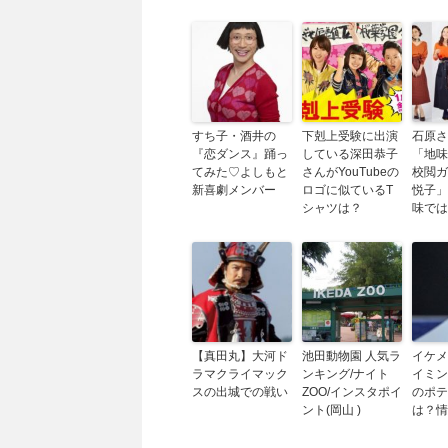
すち子・酒井の
下剋上受験に出演
石原さ
『恋ダンス』踊っ
している深田恭子
「地味
てみた♡よしもと
さんがYouTubeの
校閲ガ
新喜劇メンバー
ロゴに似ているT
悦子」
シャツは？
味では
【真田丸】大河ド
池田動物園 人気ラ
イケメ
ラマクライマック
ンキング/ナイト
イミン
スの出城での戦い
ZOO/インスタポイ
のポテ
ント(岡山 )
は？情