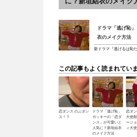
に？新垣結衣のメイク
ドラマ「逃げ恥」
衣のメイク方法
新ドラマ『逃げるは恥だ
この記事もよく読まれてい
恋ダンス のぶダン
ドラマ「逃げ恥」
恋ダン
ス！？
ガッキーの「恋ダ
大使館
ンス」が可愛いと
ージョ
人気に？新垣結衣
ィ大使
のメイク方法