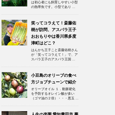
は初心者にも飼育しやすい小型
の熱帯魚です。小型であり ...
笑ってコラえて！斎藤佑
樹が訪問、アスパラ王子
おおもりやは香川県多度
津町はどこ？
はんかち王子こと斎藤佑樹さん
が「笑ってコラえて！」で、ア
スパラ王子のアスパラ王国 ...
小豆島のオリーブの食べ
方ジョブチューンで紹介
オリーブオイル １．動脈硬化
を予防するオレイン酸が多い
（ゴマ油の２倍）・・・悪玉 ...
人生の楽園 愛知豊田市 蕎