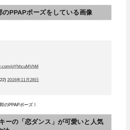
のPPAPポーズをしている画像
tter.com/gYhhcuMVhM
122)
2016年11月28日
のPPAPポーズ！
ッキーの「恋ダンス」が可愛いと人気