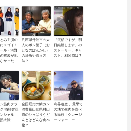
とみ主演の
兵庫県丹波市の大
『突然ですが、明
にスゴイ！
人のポン菓子（お
日結婚します』の
ール・河野
となのぽんがし）
ストーリー、キャ
の衣装が地
の場所や購入方
スト、相関図は？
なかった
法？
ン筋肉クラ
全国屈指の鯖カン
奇界遺産 、最果て
グ 楢崎智亜
消費量山形県村山
の地で生肉を食べ
ンシャル
市のひっぱりうど
る民族！クレージ
熱大陸
んとはどんな食べ
ージャーニー
物？