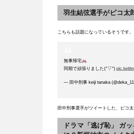
羽生結弦選手がピコ太郎
こちらも話題になっているそうです。
無事帰宅
同期で頑張りました(°▽°)
pic.twi
— 田中刑事 keiji tanaka (@deka_1
田中刑事選手がツイートした、ピコ太郎
ドラマ「逃げ恥」 ガ