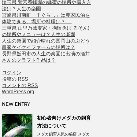
埼玉県 鷲宮養蜂園の蜂蜜の場所や購入方
法は？人生の楽園
宮崎県川南町「里ぐらし」は農家民泊を
体験できる。場所や料理は？
三重県 山里乃蕎麦家・拘留孫(くるそん)
の場所やメニューは？人生の楽園
人生の楽園で紹介晴れの国岡山のぶどう
農家ケイケイファームの場所は？
長野県飯田市の人生の楽園に出演の酒井
さんのクラフト作品は？
ログイン
投稿の
RSS
コメントの
RSS
WordPress.org
NEW ENTRY
初心者向けメダカの飼育
方法について
メダカ飼育人気の秘密 メダカ