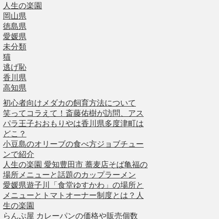
人生の楽園
岡山県
徳島県
愛媛県
未分類
猫
逃げ恥
香川県
高知県
初心者向けメダカの飼育方法について
笑ってコラえて！斎藤佑樹が訪問、アス
パラ王子おおもりやは香川県多度津町は
どこ？
小豆島のオリーブの食べ方ジョブチュー
ンで紹介
人生の楽園 愛知豊田市 蕎麦店そば亀福の
場所メニューと話題のカップラーメン
愛媛県遊子川「食堂ゆすかわ」の場所と
メニューとトマトオーナー制度とは？人
生の楽園
らんぷ屋 カレーパンの価格や販売個数