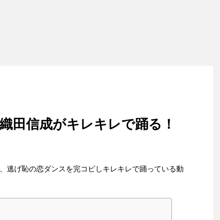
と織田信成がキレキレで踊る！
、逃げ恥の恋ダンスを完コピしキレキレで踊っている動