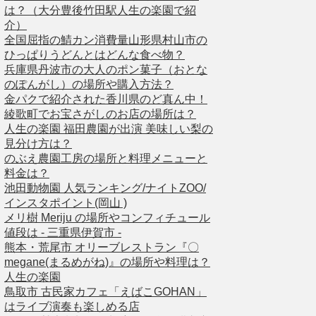
は？（大分豊後竹田駅人生の楽園で紹
介）
全国屈指の鯖カン消費量山形県村山市の
ひっぱりうどんとはどんな食べ物？
兵庫県丹波市の大人のポン菓子（おとな
のぽんがし）の場所や購入方法？
金パクで紹介された香川県のど真ん中！
綾歌町でお宝さがしのお店の場所は？
人生の楽園 福田農園が出演 美味しい梨の
見分け方は？
のぶえ農園工房の場所と料理メニューと
料金は？
池田動物園 人気ランキング/ナイトZOO/
インスタポイント(岡山 )
メリ樹 Meriju の場所やコンフィチュール
値段は - 三重県伊賀市 -
熊本・荒尾市 オリーブレストラン『〇
megane(まるめがね)』の場所や料理は？
人生の楽園
鳥取市 古民家カフェ「えばこGOHAN」
はライブ演奏も楽しめる店