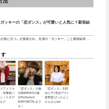
方法
 ガッキーの「恋ダンス」が可愛いと人気に？新垣結
が役に立つ』が放送され、主演の「ガッキー」こと新垣結衣 ...
ます
スアメリカ
『恋ダンス』の振
『恋ダンス』石田
・領事館バ
付師MIKIKOの振
ゆり子×安住アナ×
ン！ケネデ
付Perfumeや
星野源 ぴったんこ
など
BABYMETALまで
かんかんver.
も！