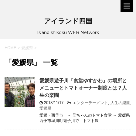
アイランド四国
Island shikoku WEB Network
HOME
>
愛媛県
>
「愛媛県」 一覧
愛媛県遊子川「食堂ゆすかわ」の場所と
メニューとトマトオーナー制度とは？人
生の楽園
2018/11/17
-
エンターテーメント
,
人生の楽園
,
愛媛県
愛媛・西予市 ～ 母ちゃんのトマト食堂 ～ 愛媛県
西予市城川町遊子川で トマト農 ...