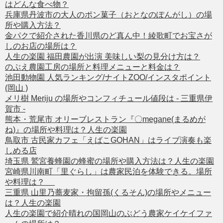
はどんな食べ物？
兵庫県丹波市の大人のポン菓子（おとなのぽんがし）の場
所や購入方法？
金パクで紹介された香川県のど真ん中！綾歌町でお宝さが
しのお店の場所は？
人生の楽園 福田農園が出演 美味しい梨の見分け方は？
のぶえ農園工房の場所と料理メニューと料金は？
池田動物園 人気ランキング/ナイトZOO/インスタポイント
(岡山 )
メリ樹 Meriju の場所やコンフィチュール値段は - 三重県伊
賀市 -
熊本・荒尾市 オリーブレストラン『〇megane(まるめが
ね)』の場所や料理は？人生の楽園
鳥取市 古民家カフェ「えばこGOHAN」はライブ演奏も楽
しめる店
埼玉県 鷲宮養蜂園の蜂蜜の場所や購入方法は？人生の楽園
宮崎県川南町「里ぐらし」は農家民泊を体験できる。場所
や料理は？
三重県 山里乃蕎麦家・拘留孫(くるそん)の場所やメニュー
は？人生の楽園
人生の楽園で紹介晴れの国岡山のぶどう農家ケイケイファ