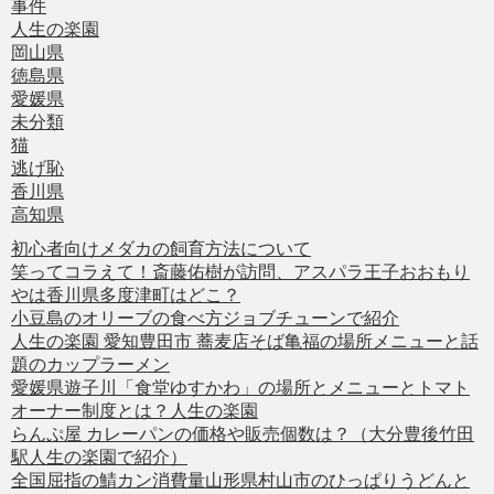
事件
人生の楽園
岡山県
徳島県
愛媛県
未分類
猫
逃げ恥
香川県
高知県
初心者向けメダカの飼育方法について
笑ってコラえて！斎藤佑樹が訪問、アスパラ王子おおもり
やは香川県多度津町はどこ？
小豆島のオリーブの食べ方ジョブチューンで紹介
人生の楽園 愛知豊田市 蕎麦店そば亀福の場所メニューと話
題のカップラーメン
愛媛県遊子川「食堂ゆすかわ」の場所とメニューとトマト
オーナー制度とは？人生の楽園
らんぷ屋 カレーパンの価格や販売個数は？（大分豊後竹田
駅人生の楽園で紹介）
全国屈指の鯖カン消費量山形県村山市のひっぱりうどんと