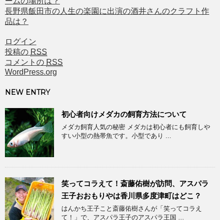
ームの場所は？
長野県飯田市の人生の楽園に出演の酒井さんのクラフト作
品は？
ログイン
投稿の
RSS
コメントの
RSS
WordPress.org
NEW ENTRY
初心者向けメダカの飼育方法について
メダカ飼育人気の秘密 メダカは初心者にも飼育しや
すい小型の熱帯魚です。小型であり ...
笑ってコラえて！斎藤佑樹が訪問、アスパラ
王子おおもりやは香川県多度津町はどこ？
はんかち王子こと斎藤佑樹さんが「笑ってコラえ
て！」で、アスパラ王子のアスパラ王国 ...