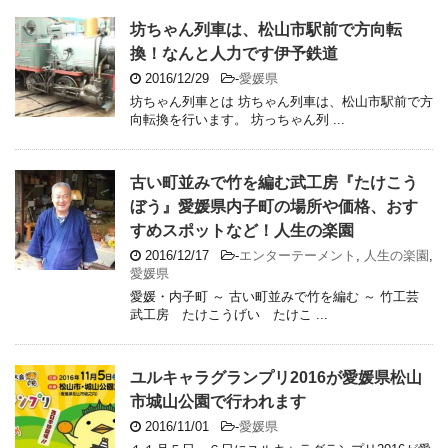
坊ちゃん列車は、松山市駅前で方向転
換！なんと人力です伊予鉄道
2016/12/29
-
愛媛県
坊ちゃん列車とは 坊ちゃん列車は、松山市駅前で方
向転換を行います。 坊っちゃん列 ...
古い町並みで竹を編む武工房『たけこう
ぼう』愛媛県内子町の場所や価格、おす
すめスポットなど！人生の楽園
2016/12/17
-
エンターテーメント
,
人生の楽園
,
愛媛県
愛媛・内子町 ～ 古い町並みで竹を編む ～ 竹工芸
武工房 たけこうげい たけこ ...
ユルキャラグランプリ2016が愛媛県松山
市城山公園で行われます
2016/11/01
-
愛媛県