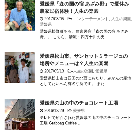
愛媛県「森の国の宿 あざみ野」で夏休み
農家民宿体験！人生の楽園
2017/08/05
-
エンターテーメント
,
人生の楽園
,
愛媛県
愛媛県松野町ある、農家民宿『森の国の宿 あざみ
野』。 こちら、清流・四万十川の支 ...
愛媛県松山市、サンセットミラージュの
場所やメニューは？人生の楽園
2017/05/13
-
人生の楽園
,
愛媛県
愛媛県松山市は四国の北西にあたり、みかんの産地
としてたいへん有名な所です。 また ...
愛媛県の山の中のチョコレート工場
2016/12/29
-
愛媛県
テレビで紹介された愛媛県の山の中のチョコレート
工場 Grabbag Coffee ...