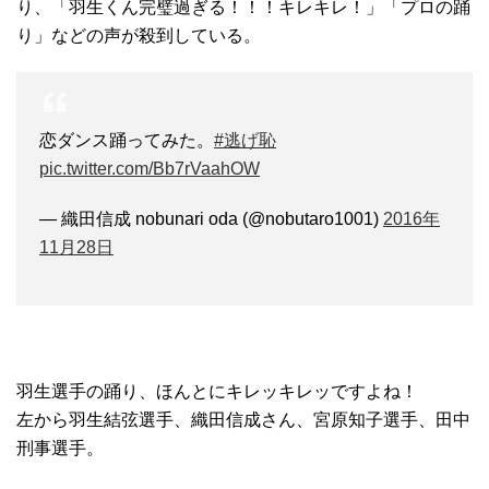
り、「羽生くん完璧過ぎる！！！キレキレ！」「プロの踊
り」などの声が殺到している。
恋ダンス踊ってみた。
#逃げ恥
pic.twitter.com/Bb7rVaahOW
— 織田信成 nobunari oda (@nobutaro1001)
2016年
11月28日
羽生選手の踊り、ほんとにキレッキレッですよね！
左から羽生結弦選手、織田信成さん、宮原知子選手、田中
刑事選手。