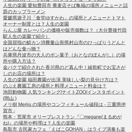
人生の楽園 愛知豊田市 蕎麦店そば亀福の場所メニューと話
題のカップラーメン
愛媛県遊子川「食堂ゆすかわ」の場所とメニューとトマト
オーナー制度とは？人生の楽園
らんぷ屋 カレーパンの価格や販売個数は？（大分豊後竹田
駅人生の楽園で紹介）
全国屈指の鯖カン消費量山形県村山市のひっぱりうどんと
はどんな食べ物？
兵庫県丹波市の大人のポン菓子（おとなのぽんがし）の場
所や購入方法？
金パクで紹介された香川県のど真ん中！綾歌町でお宝さが
しのお店の場所は？
人生の楽園 福田農園が出演 美味しい梨の見分け方は？
のぶえ農園工房の場所と料理メニューと料金は？
池田動物園 人気ランキング/ナイトZOO/インスタポイント
(岡山 )
メリ樹 Meriju の場所やコンフィチュール値段は - 三重県伊
賀市 -
熊本・荒尾市 オリーブレストラン『〇megane(まるめが
ね)』の場所や料理は？人生の楽園
鳥取市 古民家カフェ「えばこGOHAN」はライブ演奏も楽