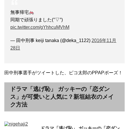
無事帰宅
同期で頑張りました(°▽°)
pic.twitter.com/gYhhcuMVhM
— 田中刑事 keiji tanaka (@deka_1122)
2016年11月
28日
田中刑事選手がツイートした、ピコ太郎のPPAPポーズ！
ドラマ「逃げ恥」 ガッキーの「恋ダン
ス」が可愛いと人気に？新垣結衣のメイ
ク方法
ドラマ「逃げ恥」 ガッキーの「恋ダン