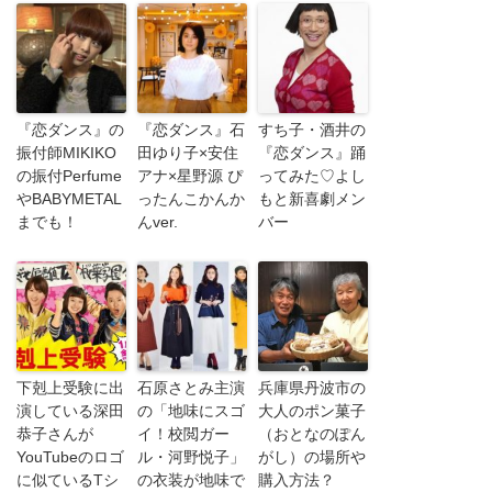
『恋ダンス』の
『恋ダンス』石
すち子・酒井の
振付師MIKIKO
田ゆり子×安住
『恋ダンス』踊
の振付Perfume
アナ×星野源 ぴ
ってみた♡よし
やBABYMETAL
ったんこかんか
もと新喜劇メン
までも！
んver.
バー
下剋上受験に出
石原さとみ主演
兵庫県丹波市の
演している深田
の「地味にスゴ
大人のポン菓子
恭子さんが
イ！校閲ガー
（おとなのぽん
YouTubeのロゴ
ル・河野悦子」
がし）の場所や
に似ているTシ
の衣装が地味で
購入方法？