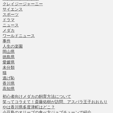
クレイジージャーニー
サイエンス
スポーツ
ドラマ
ニュース
メダカ
ワールドニュース
事件
人生の楽園
岡山県
徳島県
愛媛県
未分類
猫
逃げ恥
香川県
高知県
初心者向けメダカの飼育方法について
笑ってコラえて！斎藤佑樹が訪問、アスパラ王子おおもり
やは香川県多度津町はどこ？
小豆島のオリーブの食べ方ジョブチューンで紹介