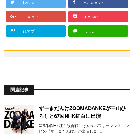
Twitter
Facebook
Google+
Pocket
B!
はてブ
LINE
関連記事
ずーまだんけZOOMADANKEが三山ひ
ろしと67回NHK紅白に出演
第67回NHK紅白歌合戦にけん玉パフォーマンスコン
ビの『ずーまだんけ』が出演しま ...