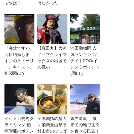
ャツは？
はなかった
『突然ですが、
【真田丸】大河
池田動物園 人
明日結婚しま
ドラマクライマ
気ランキング/
す』のストーリ
ックスの出城で
ナイトZOO/イ
ー、キャスト、
の戦い
ンスタポイント
相関図は？
(岡山 )
イケメン筋肉ク
全国屈指の鯖カ
奇界遺産 、最
ライミング 楢
ン消費量山形県
果ての地で生肉
崎智亜のポテン
村山市のひっぱ
を食べる民族！