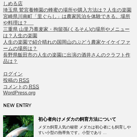
しめる店
埼玉県 鷲宮養蜂園の蜂蜜の場所や購入方法は？人生の楽園
宮崎県川南町「里ぐらし」は農家民泊を体験できる。場所
や料理は？
三重県 山里乃蕎麦家・拘留孫(くるそん)の場所やメニュー
は？人生の楽園
人生の楽園で紹介晴れの国岡山のぶどう農家ケイケイファ
ームの場所は？
長野県飯田市の人生の楽園に出演の酒井さんのクラフト作
品は？
ログイン
投稿の
RSS
コメントの
RSS
WordPress.org
NEW ENTRY
初心者向けメダカの飼育方法について
メダカ飼育人気の秘密 メダカは初心者にも飼育しや
すい小型の熱帯魚です。小型であり ...