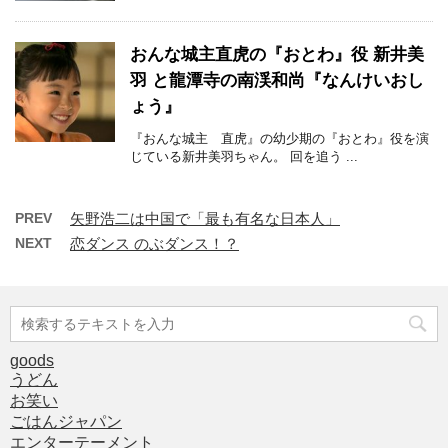
おんな城主直虎の『おとわ』役 新井美
羽 と龍潭寺の南渓和尚『なんけいおし
ょう』
『おんな城主 直虎』の幼少期の『おとわ』役を演
じている新井美羽ちゃん。 回を追う ...
PREV
矢野浩二は中国で「最も有名な日本人」
NEXT
恋ダンス のぶダンス！？
goods
うどん
お笑い
ごはんジャパン
エンターテーメント